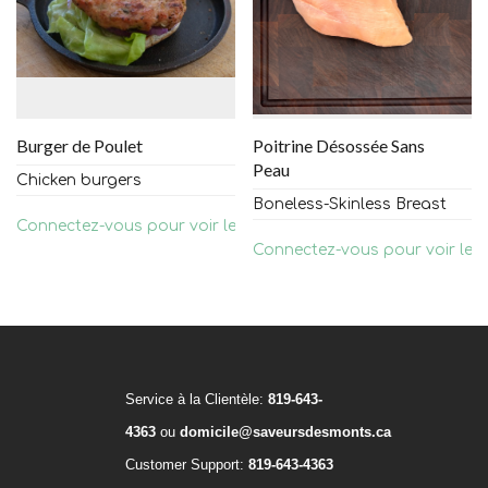
Burger de Poulet
Poitrine Désossée Sans
Peau
Chicken burgers
Boneless-Skinless Breast
Connectez-vous pour voir les prix
Connectez-vous pour voir les 
Service à la Clientèle:
819-643-
4363
ou
domicile@saveursdesmonts.ca
Customer Support:
819-643-4363